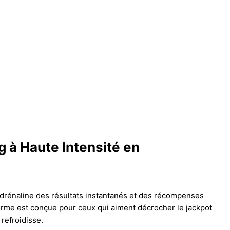
 à Haute Intensité en
adrénaline des résultats instantanés et des récompenses
teforme est conçue pour ceux qui aiment décrocher le jackpot
 refroidisse.