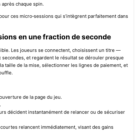
s après chaque spin.
r pour ces micro‑sessions qui s’intègrent parfaitement dans
ions en une fraction de seconde
ble. Les joueurs se connectent, choisissent un titre —
x secondes, et regardent le résultat se dérouler presque
la taille de la mise, sélectionner les lignes de paiement, et
uffle.
ouverture de la page du jeu.
.
ueurs décident instantanément de relancer ou de sécuriser
 courtes relancent immédiatement, visant des gains