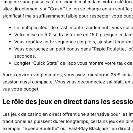
Imaginez une pause café un samedi matin dans votre café loca
allez directement sur “Crash.” Le jeu se charge en un souffle 
significatif mais suffisamment faible pour respecter votre bud
Le multiplicateur de crash monte rapidement ; vous sortez
Votre mise de 5 € se transforme en 15 € presque instant
Vous répétez cette séquence cinq fois, ajustant légèreme
Vous décrochez un petit bonus dans “Rapid Roulette,” o
secondes.
L’onglet “Quick Stats” de l’app vous montre votre taux de
Après environ vingt minutes, vous avez transformé 25 € init
session aussi compacte. Vous vous déconnectez satisfait, en s
vue votre budget.
Le rôle des jeux en direct dans les sess
Les jeux de casino en direct offrent une alternative pour les i
traditionnelles puissent durer longtemps, certains jeux en di
exemple, “Speed Roulette” ou “Fast‑Play Blackjack” en direct p