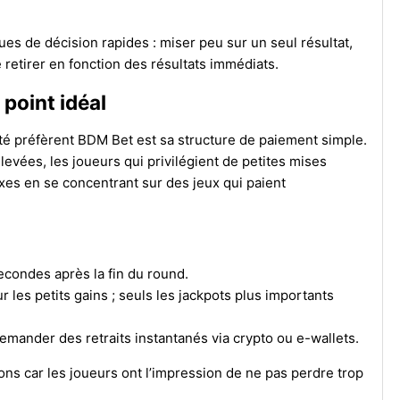
ues de décision rapides : miser peu sur un seul résultat,
 retirer en fonction des résultats immédiats.
 point idéal
té préfèrent BDM Bet est sa structure de paiement simple.
vées, les joueurs qui privilégient de petites mises
es en se concentrant sur des jeux qui paient
condes après la fin du round.
 les petits gains ; seuls les jackpots plus importants
mander des retraits instantanés via crypto ou e-wallets.
ions car les joueurs ont l’impression de ne pas perdre trop