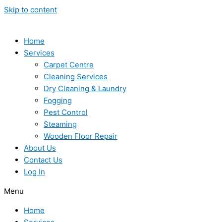
Skip to content
Home
Services
Carpet Centre
Cleaning Services
Dry Cleaning & Laundry
Fogging
Pest Control
Steaming
Wooden Floor Repair
About Us
Contact Us
Log In
Menu
Home