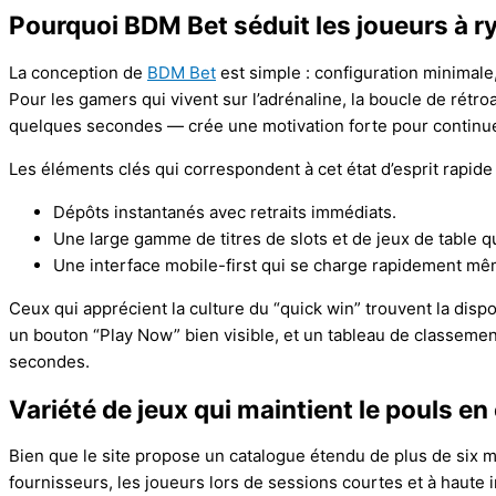
Pourquoi BDM Bet séduit les joueurs à r
La conception de
BDM Bet
est simple : configuration minimale,
Pour les gamers qui vivent sur l’adrénaline, la boucle de rétr
quelques secondes — crée une motivation forte pour continuer
Les éléments clés qui correspondent à cet état d’esprit rapide 
Dépôts instantanés avec retraits immédiats.
Une large gamme de titres de slots et de jeux de table q
Une interface mobile-first qui se charge rapidement mê
Ceux qui apprécient la culture du “quick win” trouvent la dispo
un bouton “Play Now” bien visible, et un tableau de classemen
secondes.
Variété de jeux qui maintient le pouls en 
Bien que le site propose un catalogue étendu de plus de six m
fournisseurs, les joueurs lors de sessions courtes et à haute i