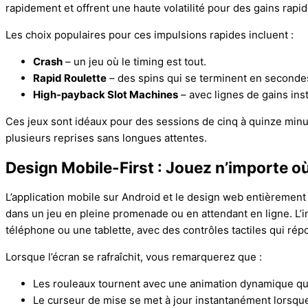
rapidement et offrent une haute volatilité pour des gains rapid
Les choix populaires pour ces impulsions rapides incluent :
Crash
– un jeu où le timing est tout.
Rapid Roulette
– des spins qui se terminent en seconde
High‑payback Slot Machines
– avec lignes de gains in
Ces jeux sont idéaux pour des sessions de cinq à quinze minu
plusieurs reprises sans longues attentes.
Design Mobile-First : Jouez n’importe o
L’application mobile sur Android et le design web entièrement
dans un jeu en pleine promenade ou en attendant en ligne. L’i
téléphone ou une tablette, avec des contrôles tactiles qui ré
Lorsque l’écran se rafraîchit, vous remarquerez que :
Les rouleaux tournent avec une animation dynamique qu
Le curseur de mise se met à jour instantanément lorsque