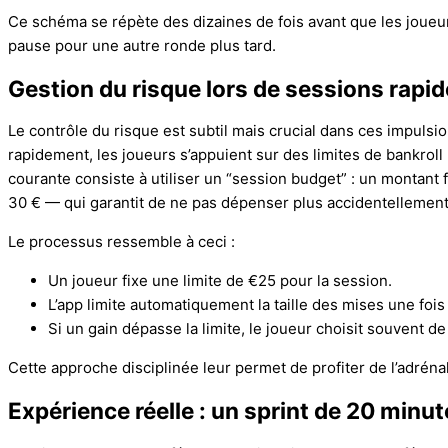
Ce schéma se répète des dizaines de fois avant que les joueu
pause pour une autre ronde plus tard.
Gestion du risque lors de sessions rapi
Le contrôle du risque est subtil mais crucial dans ces impuls
rapidement, les joueurs s’appuient sur des limites de bankroll 
courante consiste à utiliser un “session budget” : un montant 
30 € — qui garantit de ne pas dépenser plus accidentellement
Le processus ressemble à ceci :
Un joueur fixe une limite de €25 pour la session.
L’app limite automatiquement la taille des mises une fois l
Si un gain dépasse la limite, le joueur choisit souvent de
Cette approche disciplinée leur permet de profiter de l’adréna
Expérience réelle : un sprint de 20 minu