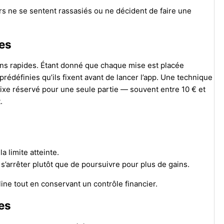
rs ne se sentent rassasiés ou ne décident de faire une
des
ions rapides. Étant donné que chaque mise est placée
prédéfinies qu’ils fixent avant de lancer l’app. Une technique
fixe réservé pour une seule partie — souvent entre 10 € et
.
a limite atteinte.
 s’arrêter plutôt que de poursuivre pour plus de gains.
line tout en conservant un contrôle financier.
tes