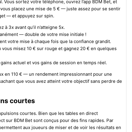
l. Vous sortez votre téléphone, ouvrez l’app BDM Bet, et
; vous placez une mise de 5 € — juste assez pour se sentir
get — et appuyez sur spin.
 à 3x avant qu’il n’atteigne 5x.
anément — double de votre mise initiale !
nt votre mise à chaque fois que la confiance grandit.
ù vous misez 10 € sur rouge et gagnez 20 € en quelques
 gains actuel et vos gains de session en temps réel.
iaux en 110 € — un rendement impressionnant pour une
achant que vous avez atteint votre objectif sans perdre de
ions courtes
mpulsions courtes. Bien que les tables en direct
rect sur BDM Bet sont conçus pour des fins rapides. Par
ermettent aux joueurs de miser et de voir les résultats en