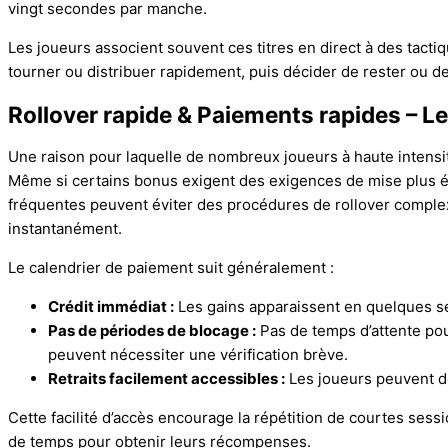
vingt secondes par manche.
Les joueurs associent souvent ces titres en direct à des tactiq
tourner ou distribuer rapidement, puis décider de rester ou de
Rollover rapide & Paiements rapides – Le
Une raison pour laquelle de nombreux joueurs à haute intensi
Même si certains bonus exigent des exigences de mise plus éle
fréquentes peuvent éviter des procédures de rollover complex
instantanément.
Le calendrier de paiement suit généralement :
Crédit immédiat :
Les gains apparaissent en quelques se
Pas de périodes de blocage :
Pas de temps d’attente pour
peuvent nécessiter une vérification brève.
Retraits facilement accessibles :
Les joueurs peuvent de
Cette facilité d’accès encourage la répétition de courtes sess
de temps pour obtenir leurs récompenses.