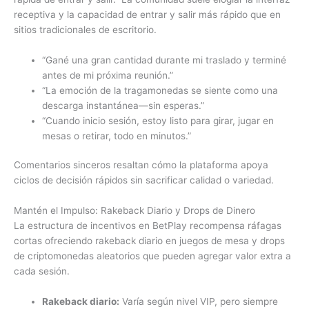
receptiva y la capacidad de entrar y salir más rápido que en
sitios tradicionales de escritorio.
“Gané una gran cantidad durante mi traslado y terminé
antes de mi próxima reunión.”
“La emoción de la tragamonedas se siente como una
descarga instantánea—sin esperas.”
“Cuando inicio sesión, estoy listo para girar, jugar en
mesas o retirar, todo en minutos.”
Comentarios sinceros resaltan cómo la plataforma apoya
ciclos de decisión rápidos sin sacrificar calidad o variedad.
Mantén el Impulso: Rakeback Diario y Drops de Dinero
La estructura de incentivos en BetPlay recompensa ráfagas
cortas ofreciendo rakeback diario en juegos de mesa y drops
de criptomonedas aleatorios que pueden agregar valor extra a
cada sesión.
Rakeback diario:
Varía según nivel VIP, pero siempre