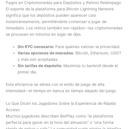
Pagos en Criptomonedas para Depósitos y Retiros Relámpago
El soporte de la plataforma para Bitcoin Lightning Network
significa que los depósitos pueden aparecer casi
instantáneamente, permitiéndote comenzar a jugar de
inmediato. Los retiros también son rápidos—las criptomonedas
se procesan en minutos en lugar de días.
Sin KYC necesario:
Para quienes valoran la privacidad.
Varias opciones de monedas:
Bitcoin, Ethereum, USDT
y más son aceptadas.
Sin tarifas de depósito:
Maximiza tu bankroll desde el
primer día.
Esta eficiencia se alinea con el estilo de juego de alta
intensidad—el tiempo en banca es tiempo alejado del juego.
Lo Que Dicen los Jugadores Sobre la Experiencia de Rápido
Acceso
Muchos jugadores describen BetPlay como “la plataforma
perfecta para ganar en la hora del almuerzo” o “una forma
rápida de entrar y salir.” La comunidad suele elogiar la interfaz