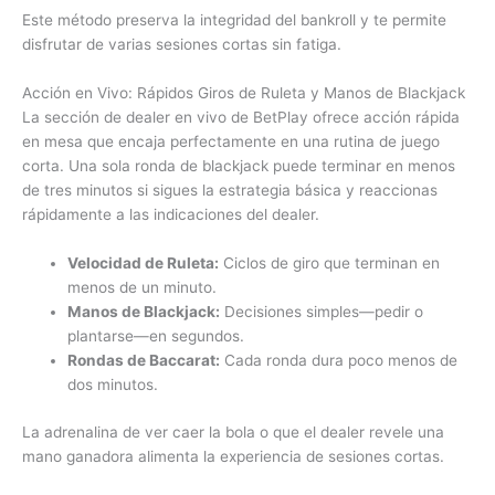
Este método preserva la integridad del bankroll y te permite
disfrutar de varias sesiones cortas sin fatiga.
Acción en Vivo: Rápidos Giros de Ruleta y Manos de Blackjack
La sección de dealer en vivo de BetPlay ofrece acción rápida
en mesa que encaja perfectamente en una rutina de juego
corta. Una sola ronda de blackjack puede terminar en menos
de tres minutos si sigues la estrategia básica y reaccionas
rápidamente a las indicaciones del dealer.
Velocidad de Ruleta:
Ciclos de giro que terminan en
menos de un minuto.
Manos de Blackjack:
Decisiones simples—pedir o
plantarse—en segundos.
Rondas de Baccarat:
Cada ronda dura poco menos de
dos minutos.
La adrenalina de ver caer la bola o que el dealer revele una
mano ganadora alimenta la experiencia de sesiones cortas.