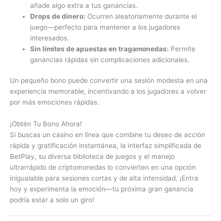
añade algo extra a tus ganancias.
Drops de dinero:
Ocurren aleatoriamente durante el
juego—perfecto para mantener a los jugadores
interesados.
Sin límites de apuestas en tragamonedas:
Permite
ganancias rápidas sin complicaciones adicionales.
Un pequeño bono puede convertir una sesión modesta en una
experiencia memorable, incentivando a los jugadores a volver
por más emociones rápidas.
¡Obtén Tu Bono Ahora!
Si buscas un casino en línea que combine tu deseo de acción
rápida y gratificación instantánea, la interfaz simplificada de
BetPlay, su diversa biblioteca de juegos y el manejo
ultrarrápido de criptomonedas lo convierten en una opción
inigualable para sesiones cortas y de alta intensidad. ¡Entra
hoy y experimenta la emoción—tu próxima gran ganancia
podría estar a solo un giro!