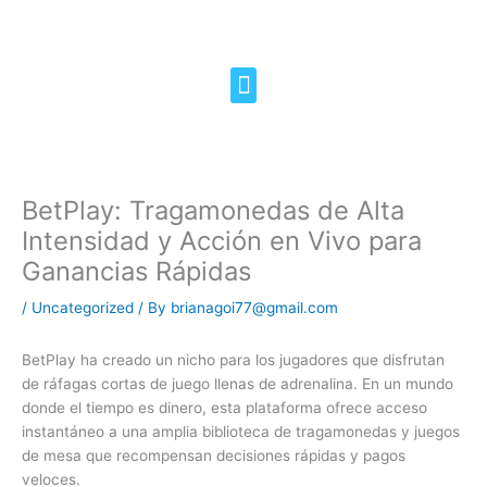
Skip
to
content
Menu
BetPlay: Tragamonedas de Alta
Intensidad y Acción en Vivo para
Ganancias Rápidas
/
Uncategorized
/ By
brianagoi77@gmail.com
BetPlay ha creado un nicho para los jugadores que disfrutan
de ráfagas cortas de juego llenas de adrenalina. En un mundo
donde el tiempo es dinero, esta plataforma ofrece acceso
instantáneo a una amplia biblioteca de tragamonedas y juegos
de mesa que recompensan decisiones rápidas y pagos
veloces.