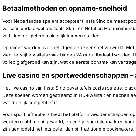
Betaalmethoden en opname‑snelheid
Voor Nederlandse spelers accepteert Insta Sino de meest popul
verschillende e‑wallets zoals Skrill en Neteller. Het minimum
zelfs kleine spelers makkelijk kunnen starten.
Opnames worden over het algemeen zeer snel verwerkt. Met i
zien, terwijl e‑wallets vaak binnen 24 uur uitbetaald worden. 
volledig afgerond kan zijn, wat de eerste opname kan vertrag
Live casino en sportweddenschappen –
Het live casino van Insta Sino bevat tafels zoals roulette, bla
Deze spellen worden gestreamd in HD‑kwaliteit en hebben ee
wat redelijk competitief is.
Voor sportliefhebbers biedt het platform weddenschappen op vo
worden real‑time bijgewerkt, en er zijn speciale markten voor
zijn gemiddeld net iets beter dan bij traditionele bookmakers, 