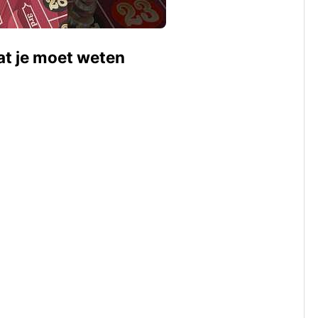
wat je moet weten