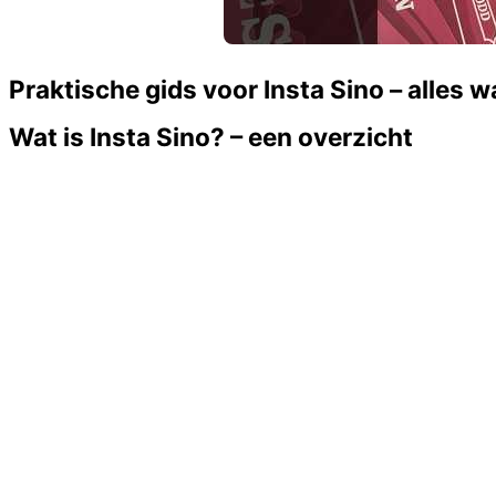
Praktische gids voor Insta Sino – alles 
Wat is Insta Sino? – een overzicht