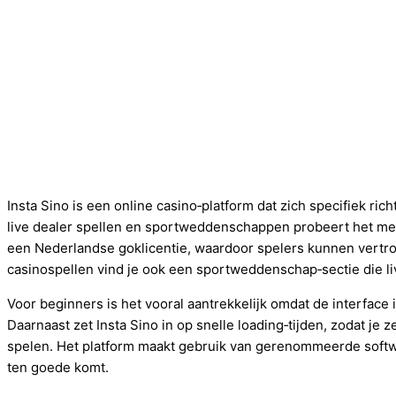
Insta Sino is een online casino‑platform dat zich specifiek ri
live dealer spellen en sportweddenschappen probeert het merk
een Nederlandse goklicentie, waardoor spelers kunnen vertro
casinospellen vind je ook een sportweddenschap‑sectie die li
Voor beginners is het vooral aantrekkelijk omdat de interface in
Daarnaast zet Insta Sino in op snelle loading‑tijden, zodat je
spelen. Het platform maakt gebruik van gerenommeerde softwar
ten goede komt.