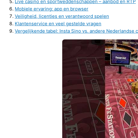
Live casino en sportweddenschappen – aanbod en RTP
Mobiele ervaring: app en browser
Veiligheid, licenties en verantwoord spelen
Klantenservice en veel gestelde vragen
Vergelijkende tabel: Insta Sino vs. andere Nederlandse c