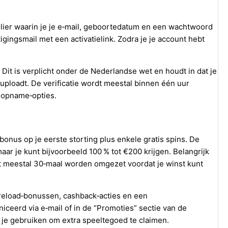
ulier waarin je je e‑mail, geboortedatum en een wachtwoord
igingsmail met een activatielink. Zodra je je account hebt
Dit is verplicht onder de Nederlandse wet en houdt in dat je
 uploadt. De verificatie wordt meestal binnen één uur
n opname‑opties.
onus op je eerste storting plus enkele gratis spins. De
ar je kunt bijvoorbeeld 100 % tot €200 krijgen. Belangrijk
t meestal 30‑maal worden omgezet voordat je winst kunt
reload‑bonussen, cashback‑acties en een
eerd via e‑mail of in de “Promoties” sectie van de
je gebruiken om extra speeltegoed te claimen.