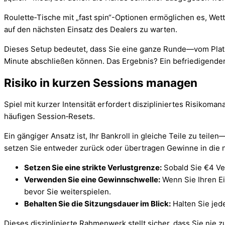
Roulette‑Tische mit „fast spin“-Optionen ermöglichen es, We
auf den nächsten Einsatz des Dealers zu warten.
Dieses Setup bedeutet, dass Sie eine ganze Runde—vom Platz
Minute abschließen können. Das Ergebnis? Ein befriedigende
Risiko in kurzen Sessions managen
Spiel mit kurzer Intensität erfordert diszipliniertes Risikoma
häufigen Session‑Resets.
Ein gängiger Ansatz ist, Ihr Bankroll in gleiche Teile zu tei
setzen Sie entweder zurück oder übertragen Gewinne in die n
Setzen Sie eine strikte Verlustgrenze:
Sobald Sie €4 Ver
Verwenden Sie eine Gewinnschwelle:
Wenn Sie Ihren Ei
bevor Sie weiterspielen.
Behalten Sie die Sitzungsdauer im Blick:
Halten Sie jed
Dieses disziplinierte Rahmenwerk stellt sicher, dass Sie nie