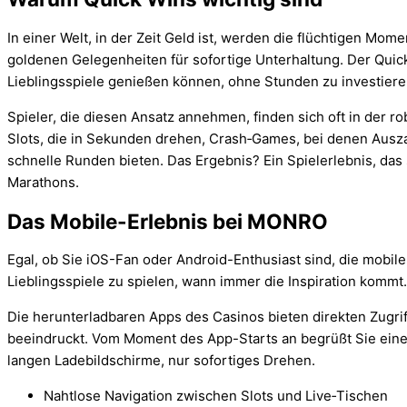
In einer Welt, in der Zeit Geld ist, werden die flüchtigen M
goldenen Gelegenheiten für sofortige Unterhaltung. Der Quick‑
Lieblingsspiele genießen können, ohne Stunden zu investiere
Spieler, die diesen Ansatz annehmen, finden sich oft in der 
Slots, die in Sekunden drehen, Crash‑Games, bei denen Auszah
schnelle Runden bieten. Das Ergebnis? Ein Spielerlebnis, das
Marathons.
Das Mobile-Erlebnis bei MONRO
Egal, ob Sie iOS-Fan oder Android-Enthusiast sind, die mob
Lieblingsspiele zu spielen, wann immer die Inspiration kommt.
Die herunterladbaren Apps des Casinos bieten direkten Zugriff
beeindruckt. Vom Moment des App-Starts an begrüßt Sie eine 
langen Ladebildschirme, nur sofortiges Drehen.
Nahtlose Navigation zwischen Slots und Live‑Tischen