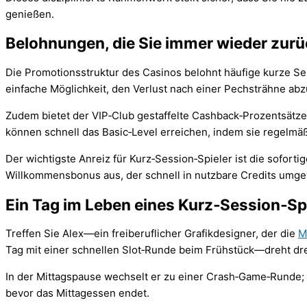
genießen.
Belohnungen, die Sie immer wieder zur
Die Promotionsstruktur des Casinos belohnt häufige kurze S
einfache Möglichkeit, den Verlust nach einer Pechsträhne abz
Zudem bietet der VIP‑Club gestaffelte Cashback‑Prozentsätze,
können schnell das Basic‑Level erreichen, indem sie regelmäß
Der wichtigste Anreiz für Kurz‑Session‑Spieler ist die sofort
Willkommensbonus aus, der schnell in nutzbare Credits umge
Ein Tag im Leben eines Kurz‑Session‑Sp
Treffen Sie Alex—ein freiberuflicher Grafikdesigner, der die
M
Tag mit einer schnellen Slot‑Runde beim Frühstück—dreht dr
In der Mittagspause wechselt er zu einer Crash‑Game‑Runde; e
bevor das Mittagessen endet.