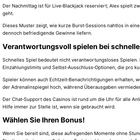
Der Nachmittag ist für Live‑Blackjack reserviert; Alex spiel
geht.
Dieses Muster zeigt, wie kurze Burst‑Sessions nahtlos in ein
dennoch befriedigende Gewinne liefern.
Verantwortungsvoll spielen bei schnel
Schnelles Spiel bedeutet nicht verantwortungsloses Spielen.
Einzahlungslimits und Selbst‑Ausschluss‑Optionen, die pro k
Spieler können auch Echtzeit‑Benachrichtigungen erhalten, w
der Adrenalinspiegel hoch, während Überausgaben vermiede
Der Chat‑Support des Casinos ist rund um die Uhr für alle Anli
Hilfe immer zur Stelle ist, wenn sie gebraucht wird.
Wählen Sie Ihren Bonus!
Wenn Sie bereit sind, diese aufregenden Momente ohne Stun