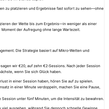
tten zu platzieren und Ergebnisse fast sofort zu sehen—ohne
ieren der Wette bis zum Ergebnis—in weniger als einer
r Moment der Aufregung ohne lange Wartezeit.
nagement. Die Strategie basiert auf Mikro‑Wetten und
len—sagen wir €20, auf zehn €2‑Sessions. Nach jeder Session
ächste, wenn Sie sich Glück haben.
lust in einer Session haben, hören Sie auf zu spielen.
nsatz in einer Minute verdoppeln, machen Sie eine Pause,
e Session unter fünf Minuten, um die Intensität zu bewahren.
 zu viel ausgeben, während Sie dennoch schnelle Gewinne