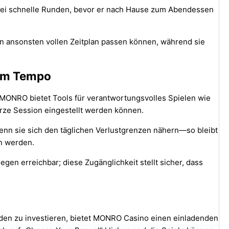
t zwei schnelle Runden, bevor er nach Hause zum Abendessen
en ansonsten vollen Zeitplan passen können, während sie
lem Tempo
 MONRO bietet Tools für verantwortungsvolles Spielen wie
urze Session eingestellt werden können.
enn sie sich den täglichen Verlustgrenzen nähern—so bleibt
n werden.
egen erreichbar; diese Zugänglichkeit stellt sicher, dass
den zu investieren, bietet MONRO Casino einen einladenden