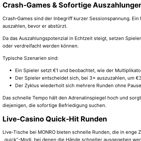
Crash‑Games & Sofortige Auszahlunge
Crash‑Games sind der Inbegriff kurzer Sessionspannung. Ein Mu
auszahlen, bevor er abstürzt.
Da das Auszahlungspotenzial in Echtzeit steigt, setzen Spiele
oder verdreifacht werden können.
Typische Szenarien sind:
Ein Spieler setzt €1 und beobachtet, wie der Multiplika
Der Spieler entscheidet sich, bei 3× auszuzahlen, um €
Der Zyklus wiederholt sich mehrere Runden ohne Paus
Das schnelle Tempo hält den Adrenalinspiegel hoch und sorgt
diejenigen, die sofortige Befriedigung suchen.
Live‑Casino Quick‑Hit Runden
Live‑Tische bei MONRO bieten schnelle Runden, die in enge Z
„quick“-Modi, bei denen die Hände schneller ausgegeben werd