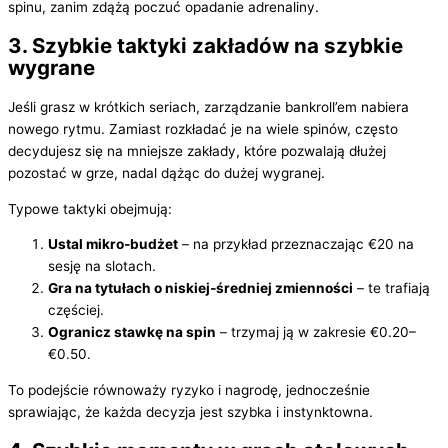
spinu, zanim zdążą poczuć opadanie adrenaliny.
3. Szybkie taktyki zakładów na szybkie
wygrane
Jeśli grasz w krótkich seriach, zarządzanie bankroll’em nabiera
nowego rytmu. Zamiast rozkładać je na wiele spinów, często
decydujesz się na mniejsze zakłady, które pozwalają dłużej
pozostać w grze, nadal dążąc do dużej wygranej.
Typowe taktyki obejmują:
Ustal mikro‑budżet
– na przykład przeznaczając €20 na
sesję na slotach.
Gra na tytułach o niskiej‑średniej zmienności
– te trafiają
częściej.
Ogranicz stawkę na spin
– trzymaj ją w zakresie €0.20–
€0.50.
To podejście równoważy ryzyko i nagrodę, jednocześnie
sprawiając, że każda decyzja jest szybka i instynktowna.