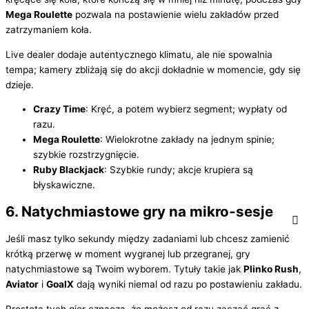
Mega Roulette
pozwala na postawienie wielu zakładów przed
zatrzymaniem koła.
Live dealer dodaje autentycznego klimatu, ale nie spowalnia
tempa; kamery zbliżają się do akcji dokładnie w momencie, gdy się
dzieje.
Crazy Time
: Kręć, a potem wybierz segment; wypłaty od
razu.
Mega Roulette
: Wielokrotne zakłady na jednym spinie;
szybkie rozstrzygnięcie.
Ruby Blackjack
: Szybkie rundy; akcje krupiera są
błyskawiczne.
6. Natychmiastowe gry na mikro‑sesje
Jeśli masz tylko sekundy między zadaniami lub chcesz zamienić
krótką przerwę w moment wygranej lub przegranej, gry
natychmiastowe są Twoim wyborem. Tytuły takie jak
Plinko Rush
,
Aviator
i
GoalX
dają wyniki niemal od razu po postawieniu zakładu.