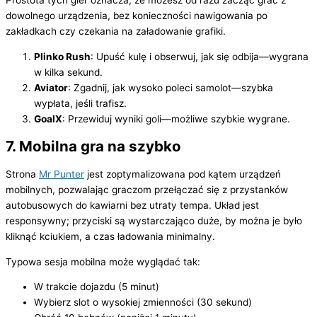
Prostota tych gier oznacza, że możesz od razu zacząć grać z
dowolnego urządzenia, bez konieczności nawigowania po
zakładkach czy czekania na załadowanie grafiki.
Plinko Rush
: Upuść kulę i obserwuj, jak się odbija—wygrana
w kilka sekund.
Aviator
: Zgadnij, jak wysoko poleci samolot—szybka
wypłata, jeśli trafisz.
GoalX
: Przewiduj wyniki goli—możliwe szybkie wygrane.
7. Mobilna gra na szybko
Strona
Mr Punter
jest zoptymalizowana pod kątem urządzeń
mobilnych, pozwalając graczom przełączać się z przystanków
autobusowych do kawiarni bez utraty tempa. Układ jest
responsywny; przyciski są wystarczająco duże, by można je było
kliknąć kciukiem, a czas ładowania minimalny.
Typowa sesja mobilna może wyglądać tak:
W trakcie dojazdu (5 minut)
Wybierz slot o wysokiej zmienności (30 sekund)