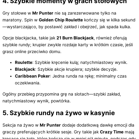
4. Szybkie momenty w grach stołowych
Gry stołowe w
Mr Punter
nie są zarezerwowane tylko na
maratony. Spin w
Golden Chip Roulette
kończy się w kilka sekund
—wystarczająco, by postawić zakład i obejrzeć, jak spada kulka.
Opcje blackjacka, takie jak
21 Burn Blackjack
, również oferują
szybkie rundy; krupier zwykle rozdaje karty w krótkim czasie, jeśli
grasz online przeciwko domu.
Roulette
: Szybkie kręcenie kulą; natychmiastowy wynik.
Blackjack
: Szybkie akcje krupiera; szybkie decyzje.
Caribbean Poker
: Jedna runda na rękę; minimalny czas
oczekiwania.
Ogólny przebieg przypomina grę na slotach—szybki zakład,
natychmiastowy wynik, powtórka.
5. Szybkie rundy na żywo w kasynie
Sekcja na żywo w
Mr Punter
dodaje dodatkową dawkę emocji dla
graczy preferujących krótkie sesje. Gry takie jak
Crazy Time
mają
kręcące się koła, które kończą się w mniej niż minutę, podczas gdy