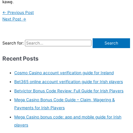
kawę.
←
Previous Post
Next Post
→
Search for:
Recent Posts
Cosmo Casino account verification guide for Ireland
Bet365 online account verification guide for Irish players
Betvictor Bonus Code Review: Full Guide for Irish Players
Mega Casino Bonus Code Guide – Claim, Wagering &
Payments for Irish Players
Mega Casino bonus code: app and mobile guide for Irish
players