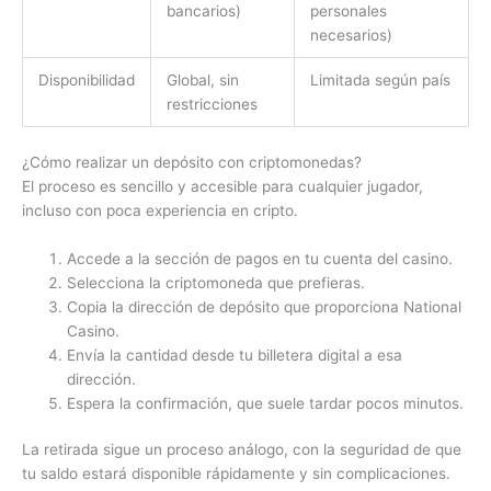
bancarios)
personales
necesarios)
Disponibilidad
Global, sin
Limitada según país
restricciones
¿Cómo realizar un depósito con criptomonedas?
El proceso es sencillo y accesible para cualquier jugador,
incluso con poca experiencia en cripto.
Accede a la sección de pagos en tu cuenta del casino.
Selecciona la criptomoneda que prefieras.
Copia la dirección de depósito que proporciona National
Casino.
Envía la cantidad desde tu billetera digital a esa
dirección.
Espera la confirmación, que suele tardar pocos minutos.
La retirada sigue un proceso análogo, con la seguridad de que
tu saldo estará disponible rápidamente y sin complicaciones.