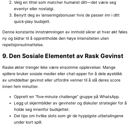
Velg en tittel som matcher humøret ditt—det være seg
eventyr eller nostalgi.
Benytt deg av lanseringsbonuser hvis de passer inn i ditt
quick‑play budsjett.
Denne konstante innstrømningen av innhold sikrer at hver økt føles
ny og bidrar til å opprettholde den høye intensiteten uten
repetisjonsutmattelse.
9. Den Sosiale Elementet av Rask Gevinst
Raske økter trenger ikke være ensomme opplevelser. Mange
spillere bruker sosiale medier eller chat‑apper for å dele øyeblikk
av umiddelbar gevinst eller utfordre venner til å slå deres score
innen fem minutter.
Opprett en “five‑minute challenge” gruppe på WhatsApp.
Legg ut skjermbilder av gevinster og diskuter strategier for å
holde seg innenfor budsjettet.
Del tips om hvilke slots som gir de hyppigste utbetalingene
under kort spill.