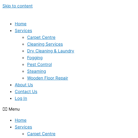
Skip to content
Home
Services
Carpet Centre
Cleaning Services
Dry Cleaning & Laundry
Fogging
Pest Control
Steaming
Wooden Floor Repair
About Us
Contact Us
Log In
Menu
Home
Services
Carpet Centre