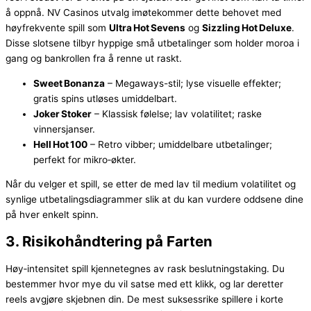
å oppnå. NV Casinos utvalg imøtekommer dette behovet med
høyfrekvente spill som
Ultra Hot Sevens
og
Sizzling Hot Deluxe
.
Disse slotsene tilbyr hyppige små utbetalinger som holder moroa i
gang og bankrollen fra å renne ut raskt.
Sweet Bonanza
– Megaways-stil; lyse visuelle effekter;
gratis spins utløses umiddelbart.
Joker Stoker
– Klassisk følelse; lav volatilitet; raske
vinnersjanser.
Hell Hot 100
– Retro vibber; umiddelbare utbetalinger;
perfekt for mikro‑økter.
Når du velger et spill, se etter de med lav til medium volatilitet og
synlige utbetalingsdiagrammer slik at du kan vurdere oddsene dine
på hver enkelt spinn.
3. Risikohåndtering på Farten
Høy‑intensitet spill kjennetegnes av rask beslutningstaking. Du
bestemmer hvor mye du vil satse med ett klikk, og lar deretter
reels avgjøre skjebnen din. De mest suksessrike spillere i korte