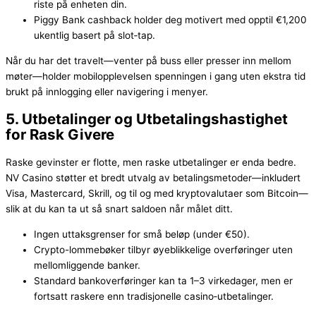
riste på enheten din.
Piggy Bank cashback holder deg motivert med opptil €1,200
ukentlig basert på slot‑tap.
Når du har det travelt—venter på buss eller presser inn mellom
møter—holder mobilopplevelsen spenningen i gang uten ekstra tid
brukt på innlogging eller navigering i menyer.
5. Utbetalinger og Utbetalingshastighet
for Rask Givere
Raske gevinster er flotte, men raske utbetalinger er enda bedre.
NV Casino støtter et bredt utvalg av betalingsmetoder—inkludert
Visa, Mastercard, Skrill, og til og med kryptovalutaer som Bitcoin—
slik at du kan ta ut så snart saldoen når målet ditt.
Ingen uttaksgrenser for små beløp (under €50).
Crypto-lommebøker tilbyr øyeblikkelige overføringer uten
mellomliggende banker.
Standard bankoverføringer kan ta 1–3 virkedager, men er
fortsatt raskere enn tradisjonelle casino‑utbetalinger.