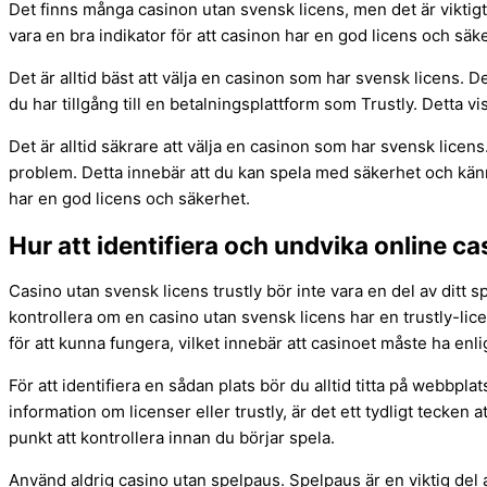
Det finns många casinon utan svensk licens, men det är viktigt
vara en bra indikator för att casinon har en god licens och säk
Det är alltid bäst att välja en casinon som har svensk licens. 
du har tillgång till en betalningsplattform som Trustly. Detta 
Det är alltid säkrare att välja en casinon som har svensk licen
problem. Detta innebär att du kan spela med säkerhet och känna
har en god licens och säkerhet.
Hur att identifiera och undvika online c
Casino utan svensk licens trustly bör inte vara en del av ditt s
kontrollera om en casino utan svensk licens har en trustly-lic
för att kunna fungera, vilket innebär att casinoet måste ha enlig
För att identifiera en sådan plats bör du alltid titta på webbpl
information om licenser eller trustly, är det ett tydligt tecken a
punkt att kontrollera innan du börjar spela.
Använd aldrig casino utan spelpaus. Spelpaus är en viktig de