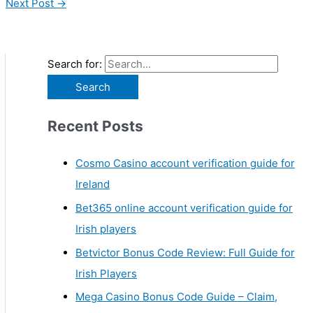
Next Post
→
Search for:
Recent Posts
Cosmo Casino account verification guide for
Ireland
Bet365 online account verification guide for
Irish players
Betvictor Bonus Code Review: Full Guide for
Irish Players
Mega Casino Bonus Code Guide – Claim,