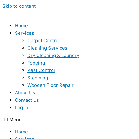
Skip to content
Home
Services
Carpet Centre
Cleaning Services
Dry Cleaning & Laundry
Fogging
Pest Control
Steaming
Wooden Floor Repair
About Us
Contact Us
Log In
Menu
Home