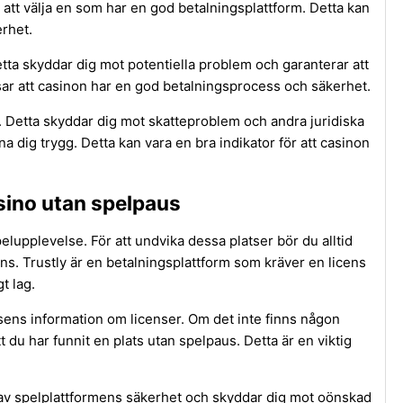
 att välja en som har en god betalningsplattform. Detta kan
erhet.
Detta skyddar dig mot potentiella problem och garanterar att
visar att casinon har en god betalningsprocess och säkerhet.
s. Detta skyddar dig mot skatteproblem och andra juridiska
 dig trygg. Detta kan vara en bra indikator för att casinon
asino utan spelpaus
pelupplevelse. För att undvika dessa platser bör du alltid
ens. Trustly är en betalningsplattform som kräver en licens
t lag.
atsens information om licenser. Om det inte finns någon
tt du har funnit en plats utan spelpaus. Detta är en viktig
l av spelplattformens säkerhet och skyddar dig mot oönskad