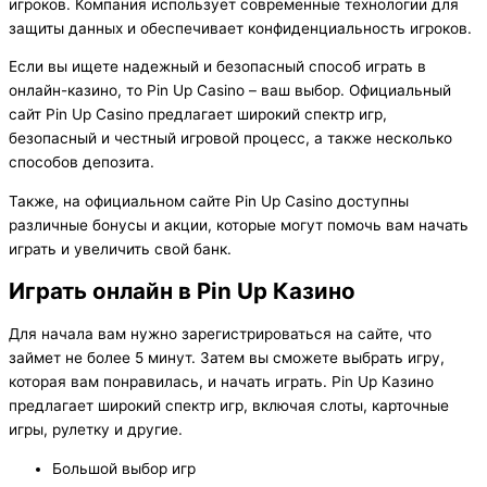
игроков. Компания использует современные технологии для
защиты данных и обеспечивает конфиденциальность игроков.
Если вы ищете надежный и безопасный способ играть в
онлайн-казино, то Pin Up Casino – ваш выбор. Официальный
сайт Pin Up Casino предлагает широкий спектр игр,
безопасный и честный игровой процесс, а также несколько
способов депозита.
Также, на официальном сайте Pin Up Casino доступны
различные бонусы и акции, которые могут помочь вам начать
играть и увеличить свой банк.
Играть онлайн в Pin Up Казино
Для начала вам нужно зарегистрироваться на сайте, что
займет не более 5 минут. Затем вы сможете выбрать игру,
которая вам понравилась, и начать играть. Pin Up Казино
предлагает широкий спектр игр, включая слоты, карточные
игры, рулетку и другие.
Большой выбор игр