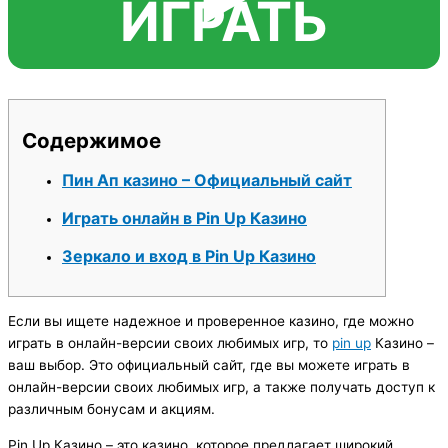
ИГРАТЬ
Содержимое
Пин Ап казино – Официальный сайт
Играть онлайн в Pin Up Казино
Зеркало и вход в Pin Up Казино
Если вы ищете надежное и проверенное казино, где можно
играть в онлайн-версии своих любимых игр, то
pin up
Казино –
ваш выбор. Это официальный сайт, где вы можете играть в
онлайн-версии своих любимых игр, а также получать доступ к
различным бонусам и акциям.
Pin Up Казино – это казино, которое предлагает широкий