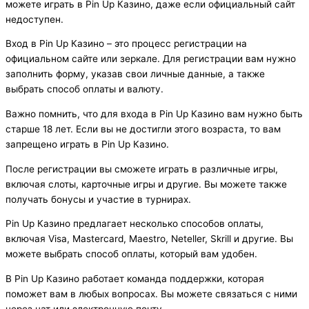
можете играть в Pin Up Казино, даже если официальный сайт
недоступен.
Вход в Pin Up Казино – это процесс регистрации на
официальном сайте или зеркале. Для регистрации вам нужно
заполнить форму, указав свои личные данные, а также
выбрать способ оплаты и валюту.
Важно помнить, что для входа в Pin Up Казино вам нужно быть
старше 18 лет. Если вы не достигли этого возраста, то вам
запрещено играть в Pin Up Казино.
После регистрации вы сможете играть в различные игры,
включая слоты, карточные игры и другие. Вы можете также
получать бонусы и участие в турнирах.
Pin Up Казино предлагает несколько способов оплаты,
включая Visa, Mastercard, Maestro, Neteller, Skrill и другие. Вы
можете выбрать способ оплаты, который вам удобен.
В Pin Up Казино работает команда поддержки, которая
поможет вам в любых вопросах. Вы можете связаться с ними