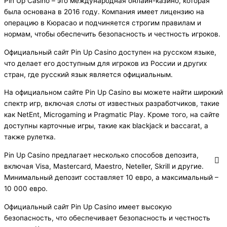
Pin Up Casino – это международная онлайн-казино, которая
была основана в 2016 году. Компания имеет лицензию на
операцию в Кюрасао и подчиняется строгим правилам и
нормам, чтобы обеспечить безопасность и честность игроков.
Официальный сайт Pin Up Casino доступен на русском языке,
что делает его доступным для игроков из России и других
стран, где русский язык является официальным.
На официальном сайте Pin Up Casino вы можете найти широкий
спектр игр, включая слоты от известных разработчиков, такие
как NetEnt, Microgaming и Pragmatic Play. Кроме того, на сайте
доступны карточные игры, такие как blackjack и baccarat, а
также рулетка.
Pin Up Casino предлагает несколько способов депозита,
включая Visa, Mastercard, Maestro, Neteller, Skrill и другие.
Минимальный депозит составляет 10 евро, а максимальный –
10 000 евро.
Официальный сайт Pin Up Casino имеет высокую
безопасность, что обеспечивает безопасность и честность