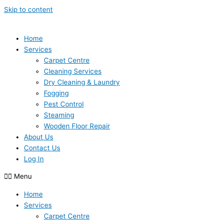
Skip to content
Home
Services
Carpet Centre
Cleaning Services
Dry Cleaning & Laundry
Fogging
Pest Control
Steaming
Wooden Floor Repair
About Us
Contact Us
Log In
Menu
Home
Services
Carpet Centre