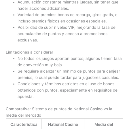
Acumulación constante mientras juegas, sin tener que
hacer acciones adicionales.
Variedad de premios: bonos de recarga, giros gratis, e
incluso premios físicos en ocasiones especiales.
Posibilidad de subir niveles VIP, mejorando la tasa de
acumulación de puntos y acceso a promociones
exclusivas.
Limitaciones a considerar
No todos los juegos aportan puntos; algunos tienen tasa
de conversión muy baja.
Se requiere alcanzar un mínimo de puntos para canjear
premios, lo cual puede tardar para jugadores casuales.
Condiciones y términos estrictos en el uso de bonos
obtenidos con puntos, especialmente en requisitos de
apuesta.
Comparativa: Sistema de puntos de National Casino vs la
media del mercado
Característica
National Casino
Media del