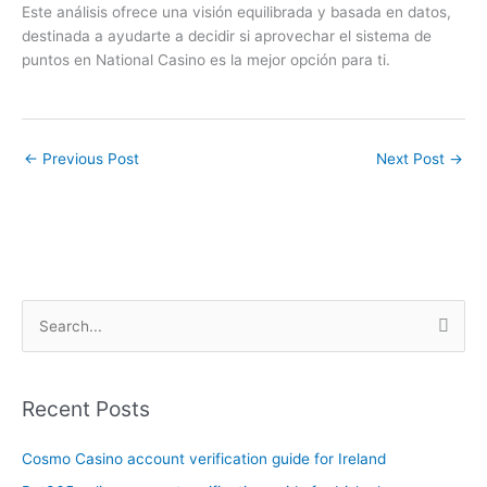
Este análisis ofrece una visión equilibrada y basada en datos,
destinada a ayudarte a decidir si aprovechar el sistema de
puntos en National Casino es la mejor opción para ti.
←
Previous Post
Next Post
→
S
e
a
Recent Posts
r
c
Cosmo Casino account verification guide for Ireland
h