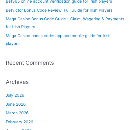
Bet365 online account verification guide for Irish players
f
Betvictor Bonus Code Review: Full Guide for Irish Players
o
Mega Casino Bonus Code Guide – Claim, Wagering & Payments
r
for Irish Players
:
Mega Casino bonus code: app and mobile guide for Irish
players
Recent Comments
Archives
July 2026
June 2026
March 2026
February 2026