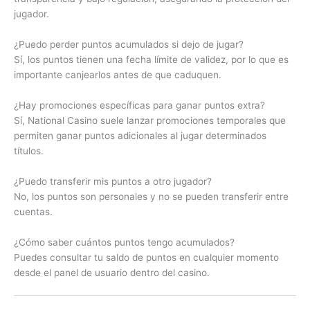
jugador.
¿Puedo perder puntos acumulados si dejo de jugar?
Sí, los puntos tienen una fecha límite de validez, por lo que es
importante canjearlos antes de que caduquen.
¿Hay promociones específicas para ganar puntos extra?
Sí, National Casino suele lanzar promociones temporales que
permiten ganar puntos adicionales al jugar determinados
títulos.
¿Puedo transferir mis puntos a otro jugador?
No, los puntos son personales y no se pueden transferir entre
cuentas.
¿Cómo saber cuántos puntos tengo acumulados?
Puedes consultar tu saldo de puntos en cualquier momento
desde el panel de usuario dentro del casino.