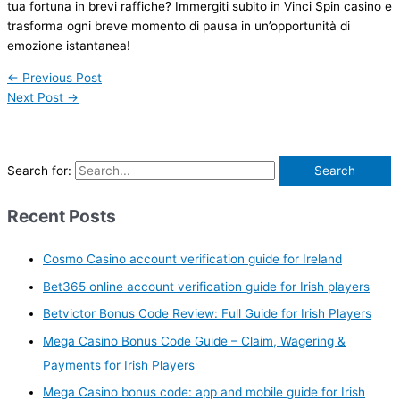
tua fortuna in brevi raffiche? Immergiti subito in Vinci Spin casino e
trasforma ogni breve momento di pausa in un’opportunità di
emozione istantanea!
←
Previous Post
Next Post
→
Search for:
Recent Posts
Cosmo Casino account verification guide for Ireland
Bet365 online account verification guide for Irish players
Betvictor Bonus Code Review: Full Guide for Irish Players
Mega Casino Bonus Code Guide – Claim, Wagering &
Payments for Irish Players
Mega Casino bonus code: app and mobile guide for Irish