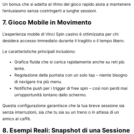
Un bonus che si adatta al ritmo del gioco rapido aiuta a mantenere
l’entusiasmo senza costringerti a lunghe sessioni.
7. Gioco Mobile in Movimento
L’esperienza mobile di Vinci Spin casino è ottimizzata per chi
desidera accesso immediato durante il tragitto o il tempo libero.
Le caratteristiche principali includono:
Grafica fluida che si carica rapidamente anche su reti più
lente.
Regolazione della puntata con un solo tap – niente bisogno
di navigare tra più menu.
Notifiche push per i trigger di free spin – così non perdi mai
un’opportunità lontano dallo schermo.
Questa configurazione garantisce che la tua breve sessione sia
senza interruzioni, sia che tu sia su un treno o in attesa di un
amico al caffè.
8. Esempi Reali: Snapshot di una Sessione