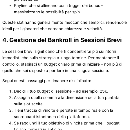
Payline che si allineano con i trigger dei bonus –
massimizzano le possibilità per spin.
Queste slot hanno generalmente meccaniche semplici, rendendole
ideali per i giocatori che cercano chiarezza e velocità.
4. Gestione del Bankroll in Sessioni Brevi
Le sessioni brevi significano che ti concentrerai più sui ritorni
immediati che sulla strategia a lungo termine. Per mantenere il
controllo, stabilisci un budget chiaro prima di iniziare – non più di
quello che sei disposto a perdere in una singola sessione.
Segui questi passaggi per rimanere disciplinato:
Decidi il tuo budget di sessione – ad esempio, 25€.
Assegna quella somma alla dimensione della tua puntata
sulla slot scelta.
Tieni traccia di vincite e perdite in tempo reale con la
scoreboard istantanea della piattaforma.
Se raggiungi il tuo obiettivo di vincita prima che il budget
finisca, fermati in anticipo.