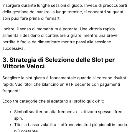
insorgere durante lunghe sessioni di gioco. Invece di preoccuparti
della gestione del bankroll a lungo termine, ti concentri su quanti
spin puoi fare prima di fermarti.
Inoltre, il senso di momentum è potente. Una vittoria rapida
alimenta il desiderio di continuare a girare, mentre una breve
perdita è facile da dimenticare mentre passi alla sessione
successiva.
3. Strategia di Selezione delle Slot per
Vittorie Veloci
Scegliere la slot giusta è fondamentale quando si cercano risultati
rapidi. Vuoi titoli che bilancino un RTP decente con pagamenti
frequenti.
Ecco tre categorie che si adattano al profilo quick‑hit:
Simboli scatter ad alta frequenza – attivano spesso i free
spin.
Titoli a bassa volatilità – offrono vincitori più piccoli in modo
più costante.