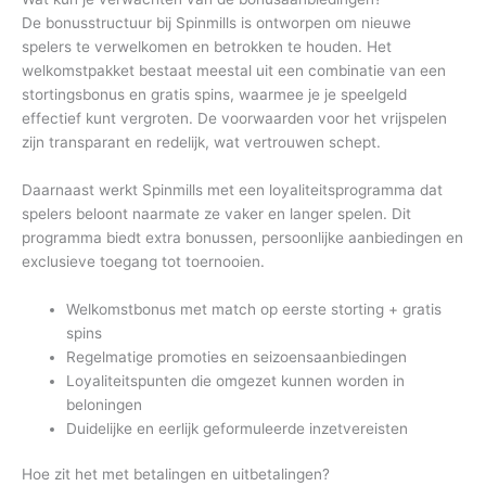
De bonusstructuur bij Spinmills is ontworpen om nieuwe
spelers te verwelkomen en betrokken te houden. Het
welkomstpakket bestaat meestal uit een combinatie van een
stortingsbonus en gratis spins, waarmee je je speelgeld
effectief kunt vergroten. De voorwaarden voor het vrijspelen
zijn transparant en redelijk, wat vertrouwen schept.
Daarnaast werkt Spinmills met een loyaliteitsprogramma dat
spelers beloont naarmate ze vaker en langer spelen. Dit
programma biedt extra bonussen, persoonlijke aanbiedingen en
exclusieve toegang tot toernooien.
Welkomstbonus met match op eerste storting + gratis
spins
Regelmatige promoties en seizoensaanbiedingen
Loyaliteitspunten die omgezet kunnen worden in
beloningen
Duidelijke en eerlijk geformuleerde inzetvereisten
Hoe zit het met betalingen en uitbetalingen?