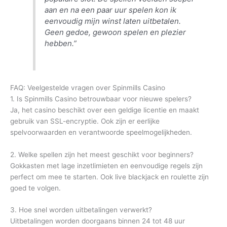
aan en na een paar uur spelen kon ik
eenvoudig mijn winst laten uitbetalen.
Geen gedoe, gewoon spelen en plezier
hebben.”
FAQ: Veelgestelde vragen over Spinmills Casino
1. Is Spinmills Casino betrouwbaar voor nieuwe spelers?
Ja, het casino beschikt over een geldige licentie en maakt
gebruik van SSL-encryptie. Ook zijn er eerlijke
spelvoorwaarden en verantwoorde speelmogelijkheden.
2. Welke spellen zijn het meest geschikt voor beginners?
Gokkasten met lage inzetlimieten en eenvoudige regels zijn
perfect om mee te starten. Ook live blackjack en roulette zijn
goed te volgen.
3. Hoe snel worden uitbetalingen verwerkt?
Uitbetalingen worden doorgaans binnen 24 tot 48 uur