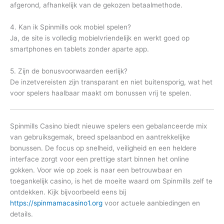
afgerond, afhankelijk van de gekozen betaalmethode.
4. Kan ik Spinmills ook mobiel spelen?
Ja, de site is volledig mobielvriendelijk en werkt goed op
smartphones en tablets zonder aparte app.
5. Zijn de bonusvoorwaarden eerlijk?
De inzetvereisten zijn transparant en niet buitensporig, wat het
voor spelers haalbaar maakt om bonussen vrij te spelen.
Spinmills Casino biedt nieuwe spelers een gebalanceerde mix
van gebruiksgemak, breed spelaanbod en aantrekkelijke
bonussen. De focus op snelheid, veiligheid en een heldere
interface zorgt voor een prettige start binnen het online
gokken. Voor wie op zoek is naar een betrouwbaar en
toegankelijk casino, is het de moeite waard om Spinmills zelf te
ontdekken. Kijk bijvoorbeeld eens bij
https://spinmamacasino1.org
voor actuele aanbiedingen en
details.