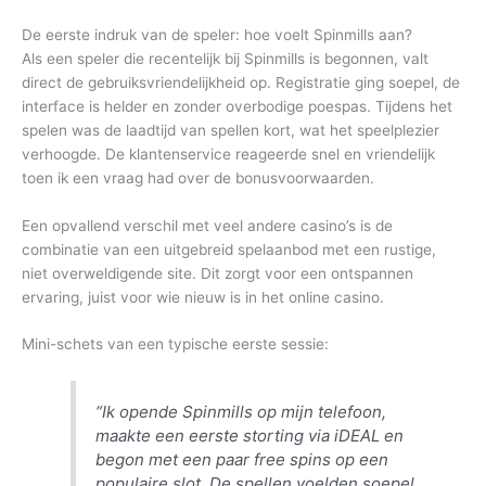
De eerste indruk van de speler: hoe voelt Spinmills aan?
Als een speler die recentelijk bij Spinmills is begonnen, valt
direct de gebruiksvriendelijkheid op. Registratie ging soepel, de
interface is helder en zonder overbodige poespas. Tijdens het
spelen was de laadtijd van spellen kort, wat het speelplezier
verhoogde. De klantenservice reageerde snel en vriendelijk
toen ik een vraag had over de bonusvoorwaarden.
Een opvallend verschil met veel andere casino’s is de
combinatie van een uitgebreid spelaanbod met een rustige,
niet overweldigende site. Dit zorgt voor een ontspannen
ervaring, juist voor wie nieuw is in het online casino.
Mini-schets van een typische eerste sessie:
“Ik opende Spinmills op mijn telefoon,
maakte een eerste storting via iDEAL en
begon met een paar free spins op een
populaire slot. De spellen voelden soepel