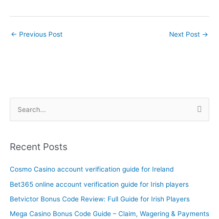
←
Previous Post
Next Post
→
S
e
a
Recent Posts
r
c
Cosmo Casino account verification guide for Ireland
h
Bet365 online account verification guide for Irish players
f
Betvictor Bonus Code Review: Full Guide for Irish Players
o
Mega Casino Bonus Code Guide – Claim, Wagering & Payments
r