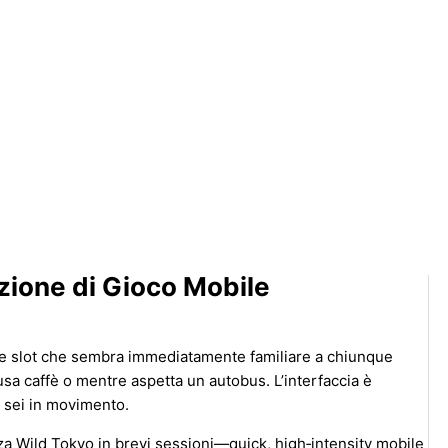
zione di Gioco Mobile
lle slot che sembra immediatamente familiare a chiunque
usa caffè o mentre aspetta un autobus. L’interfaccia è
o sei in movimento.
za Wild Tokyo in brevi sessioni—quick, high‑intensity mobile