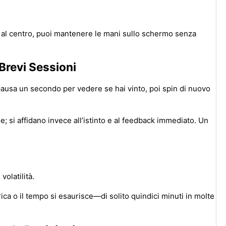
o al centro, puoi mantenere le mani sullo schermo senza
Brevi Sessioni
 pausa un secondo per vedere se hai vinto, poi spin di nuovo
 si affidano invece all’istinto e al feedback immediato. Un
olatilità.
rica o il tempo si esaurisce—di solito quindici minuti in molte