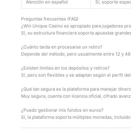
Atención en español
Sí, soporte espec
Preguntas frecuentes (FAQ)
¿Win Unique Casino es apropiado para jugadores pro
Sí, su estructura financiera soporta apuestas grande
¿Cuánto tarda en procesarse un retiro?
Depende del método, pero usualmente entre 12 y 48 
¿Existen límites en los depósitos y retiros?
Sí, pero son flexibles y se adaptan según el perfil de
¿Qué tan segura es la plataforma para manejar diner
Muy segura, cuenta con licencia oficial, cifrado avan
¿Puedo gestionar mis fondos en euros?
Sí, la plataforma soporta múltiples monedas, incluido