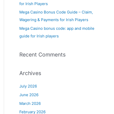
for Irish Players
Mega Casino Bonus Code Guide – Claim,
Wagering & Payments for Irish Players
Mega Casino bonus code: app and mobile
guide for Irish players
Recent Comments
Archives
July 2026
June 2026
March 2026
February 2026