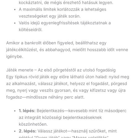
kockáztatni, de mégis érezhető hatásuk legyen.
A maximális limitek korlátozzák a lehetséges
veszteségeket egy játék során.
Valós idejű egyenlegfrissítések tájékoztatnak a
költéseidről.
Amikor a bankrollt élőben figyeled, beállíthatsz egy
játékcélkitűzést, és abbahagyod, mielőtt hosszabb időt venne
igénybe.
Játék menete – Az első pörgetéstől az utolsó fogadásig
Egy tipikus rövid játék egy előre látható úton halad: nyisd meg
az alkalmazást, válassz játékot, helyezz el fogadást, pörgesd
meg, nyerj vagy veszíts gyorsan, és vagy kifizetsz vagy újra
fogadsz—mindössze néhány perc alatt.
1. lépés:
Bejelentkezés—kevesebb mint tíz másodperc
az integrált közösségi bejelentkezéseknek
köszönhetően.
2. lépés:
Válassz játékot—használj szűrőket, mint
például “Gyors játék” vagy “Magas volatilitás”.