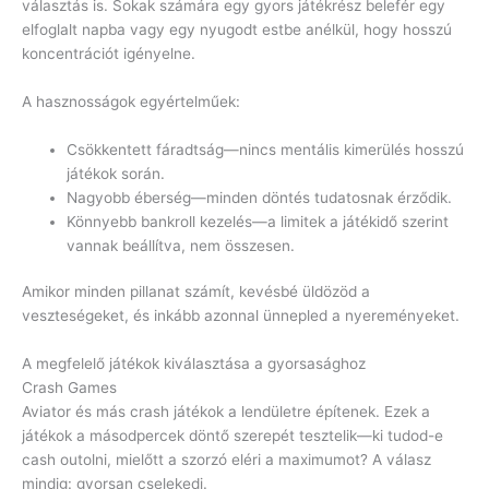
választás is. Sokak számára egy gyors játékrész belefér egy
elfoglalt napba vagy egy nyugodt estbe anélkül, hogy hosszú
koncentrációt igényelne.
A hasznosságok egyértelműek:
Csökkentett fáradtság—nincs mentális kimerülés hosszú
játékok során.
Nagyobb éberség—minden döntés tudatosnak érződik.
Könnyebb bankroll kezelés—a limitek a játékidő szerint
vannak beállítva, nem összesen.
Amikor minden pillanat számít, kevésbé üldözöd a
veszteségeket, és inkább azonnal ünnepled a nyereményeket.
A megfelelő játékok kiválasztása a gyorsasághoz
Crash Games
Aviator és más crash játékok a lendületre építenek. Ezek a
játékok a másodpercek döntő szerepét tesztelik—ki tudod-e
cash outolni, mielőtt a szorzó eléri a maximumot? A válasz
mindig: gyorsan cselekedj.