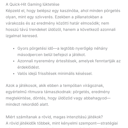
A Quick‑Hit Gaming lüktetése
Képzeld el, hogy belépsz egy kaszinóba, ahol minden pörgetés
olyan, mint egy szívverés. Ezekben a pillanatokban a
várakozás és az eredmény közötti határ elmosódik; nem
hosszú távú trendeket üldözöl, hanem a következő azonnali
izgalmat keresed.
Gyors pörgetési idő—a legtöbb nyerőgép néhány
másodpercen belül befejezi a játékot.
Azonnali nyeremény értesítések, amelyek fenntartják az
érdeklődést.
Valós idejű frissítések minimális késéssel.
Azok a játékosok, akik ebben a tempóban virágoznak,
egyértelmű ritmusra támaszkodnak: pörgetés, eredmény
megtekintése, döntés, hogy üldözöd vagy abbahagyod—
mindezt rekordidő alatt.
Miért számítanak a rövid, magas intenzitású játékok?
A rövid játékidők többek, mint kényelmi szempont—stratégiai