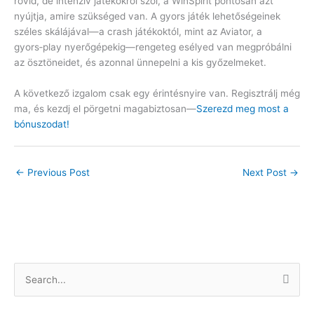
rövid, de intenzív játékokról szól, a WinSpirit pontosan azt
nyújtja, amire szükséged van. A gyors játék lehetőségeinek
széles skálájával—a crash játékoktól, mint az Aviator, a
gyors‑play nyerőgépekig—rengeteg esélyed van megpróbálni
az ösztöneidet, és azonnal ünnepelni a kis győzelmeket.
A következő izgalom csak egy érintésnyire van. Regisztrálj még
ma, és kezdj el pörgetni magabiztosan—
Szerezd meg most a
bónuszodat!
←
Previous Post
Next Post
→
S
e