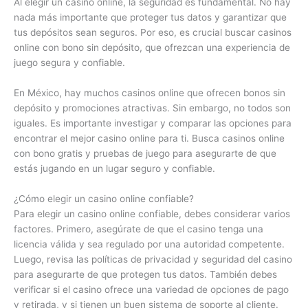
Al elegir un casino online, la seguridad es fundamental. No hay
nada más importante que proteger tus datos y garantizar que
tus depósitos sean seguros. Por eso, es crucial buscar casinos
online con bono sin depósito, que ofrezcan una experiencia de
juego segura y confiable.
En México, hay muchos casinos online que ofrecen bonos sin
depósito y promociones atractivas. Sin embargo, no todos son
iguales. Es importante investigar y comparar las opciones para
encontrar el mejor casino online para ti. Busca casinos online
con bono gratis y pruebas de juego para asegurarte de que
estás jugando en un lugar seguro y confiable.
¿Cómo elegir un casino online confiable?
Para elegir un casino online confiable, debes considerar varios
factores. Primero, asegúrate de que el casino tenga una
licencia válida y sea regulado por una autoridad competente.
Luego, revisa las políticas de privacidad y seguridad del casino
para asegurarte de que protegen tus datos. También debes
verificar si el casino ofrece una variedad de opciones de pago
y retirada, y si tienen un buen sistema de soporte al cliente.