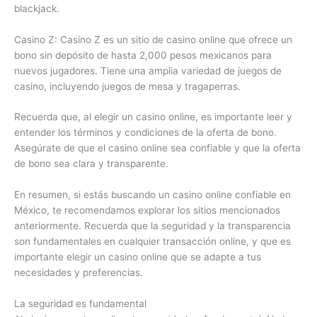
blackjack.
Casino Z: Casino Z es un sitio de casino online que ofrece un
bono sin depósito de hasta 2,000 pesos mexicanos para
nuevos jugadores. Tiene una amplia variedad de juegos de
casino, incluyendo juegos de mesa y tragaperras.
Recuerda que, al elegir un casino online, es importante leer y
entender los términos y condiciones de la oferta de bono.
Asegúrate de que el casino online sea confiable y que la oferta
de bono sea clara y transparente.
En resumen, si estás buscando un casino online confiable en
México, te recomendamos explorar los sitios mencionados
anteriormente. Recuerda que la seguridad y la transparencia
son fundamentales en cualquier transacción online, y que es
importante elegir un casino online que se adapte a tus
necesidades y preferencias.
La seguridad es fundamental