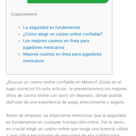
Содержимое
La seguridad es fundamental
¿Cómo elegir un casino online confiable?
Los mejores casinos en línea para
jugadores mexicanos
Mejores casinos en línea para jugadores
mexicanos
¿Buscas un casino online confiable en México? ¡Estás en el
lugar correcto! En este artículo, te presentaremos los mejores
sitios de casino online con bono sin depósito, donde podrás
disfrutar de una experiencia de juego emocionante y segura.
Antes de empezar, es importante mencionar que la seguridad
es fundamental en cualquier transacción online. Por lo tanto,
es crucial elegir un casino online que tenga una licencia válida
y que utilice tecnologías de seguridad de alta calidad para