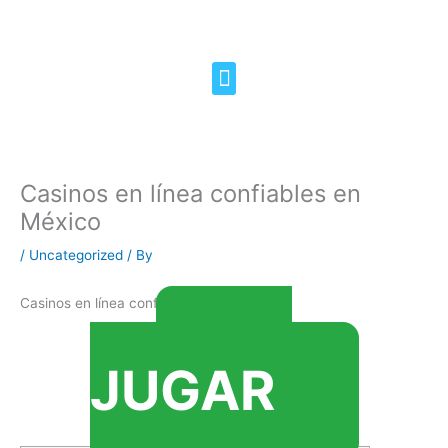
Skip
to
content
Menu
Casinos en línea confiables en
México
/
Uncategorized
/ By
Casinos en línea confiables en México
▶️
JUGAR