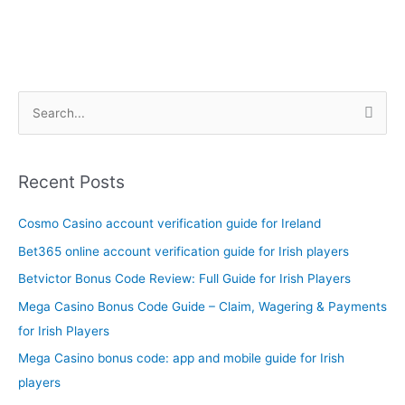
S
e
a
Recent Posts
r
c
Cosmo Casino account verification guide for Ireland
h
Bet365 online account verification guide for Irish players
f
Betvictor Bonus Code Review: Full Guide for Irish Players
o
Mega Casino Bonus Code Guide – Claim, Wagering & Payments
r
for Irish Players
:
Mega Casino bonus code: app and mobile guide for Irish
players