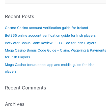
e
a
Recent Posts
r
c
Cosmo Casino account verification guide for Ireland
h
Bet365 online account verification guide for Irish players
f
Betvictor Bonus Code Review: Full Guide for Irish Players
o
Mega Casino Bonus Code Guide – Claim, Wagering & Payments
r
for Irish Players
:
Mega Casino bonus code: app and mobile guide for Irish
players
Recent Comments
Archives