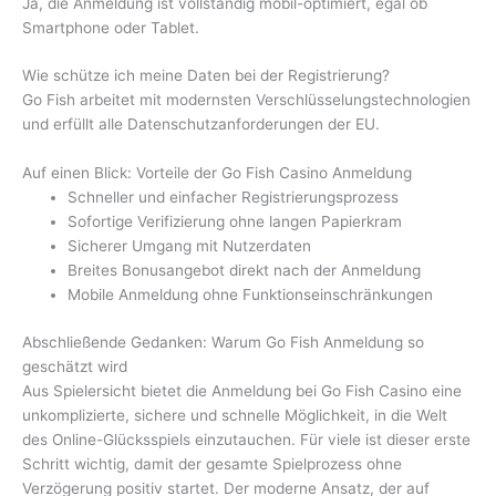
Ja, die Anmeldung ist vollständig mobil-optimiert, egal ob
Smartphone oder Tablet.
Wie schütze ich meine Daten bei der Registrierung?
Go Fish arbeitet mit modernsten Verschlüsselungstechnologien
und erfüllt alle Datenschutzanforderungen der EU.
Auf einen Blick: Vorteile der Go Fish Casino Anmeldung
Schneller und einfacher Registrierungsprozess
Sofortige Verifizierung ohne langen Papierkram
Sicherer Umgang mit Nutzerdaten
Breites Bonusangebot direkt nach der Anmeldung
Mobile Anmeldung ohne Funktionseinschränkungen
Abschließende Gedanken: Warum Go Fish Anmeldung so
geschätzt wird
Aus Spielersicht bietet die Anmeldung bei Go Fish Casino eine
unkomplizierte, sichere und schnelle Möglichkeit, in die Welt
des Online-Glücksspiels einzutauchen. Für viele ist dieser erste
Schritt wichtig, damit der gesamte Spielprozess ohne
Verzögerung positiv startet. Der moderne Ansatz, der auf