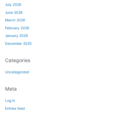
July 2026
June 2026
March 2026
February 2026
January 2026
December 2025
Categories
Uncategorized
Meta
Log in
Entries feed