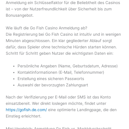
Anmeldung ein Schlüsselfaktor für die Beliebtheit des Casinos
ist – von der Nutzerfreundlichkeit über Sicherheit bis zum
Bonusangebot.
Wie läuft die Go Fish Casino Anmeldung ab?
Die Registrierung bei Go Fish Casino ist intuitiv und in wenigen
Minuten abgeschlossen. Ein klar gegliederter Ablauf sorgt
dafür, dass Spieler ohne technische Hürden starten können.
Schritt für Schritt geben Nutzer die wichtigsten Daten ein:
Persönliche Angaben (Name, Geburtsdatum, Adresse)
Kontaktinformationen (E-Mail, Telefonnummer)
Erstellung eines sicheren Passworts
Auswahl der bevorzugten Zahlungsart
Nach der Verifizierung per E-Mail oder SMS ist das Konto
einsatzbereit. Wer direkt loslegen möchte, findet unter
https://gofish.de.com/
eine optimierte Landingpage, die den
Einstieg erleichtert.
Mini-Vergleich: Anmeldung Go Fish vs. Marktdurchschnitt