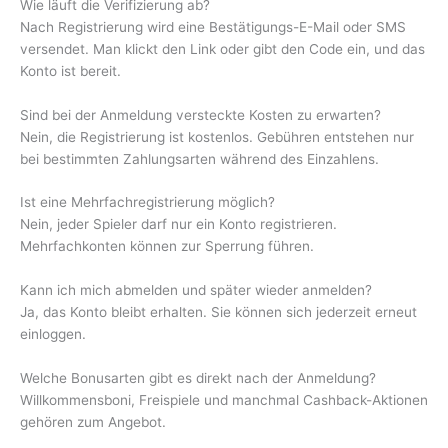
Wie läuft die Verifizierung ab?
Nach Registrierung wird eine Bestätigungs-E-Mail oder SMS
versendet. Man klickt den Link oder gibt den Code ein, und das
Konto ist bereit.
Sind bei der Anmeldung versteckte Kosten zu erwarten?
Nein, die Registrierung ist kostenlos. Gebühren entstehen nur
bei bestimmten Zahlungsarten während des Einzahlens.
Ist eine Mehrfachregistrierung möglich?
Nein, jeder Spieler darf nur ein Konto registrieren.
Mehrfachkonten können zur Sperrung führen.
Kann ich mich abmelden und später wieder anmelden?
Ja, das Konto bleibt erhalten. Sie können sich jederzeit erneut
einloggen.
Welche Bonusarten gibt es direkt nach der Anmeldung?
Willkommensboni, Freispiele und manchmal Cashback-Aktionen
gehören zum Angebot.