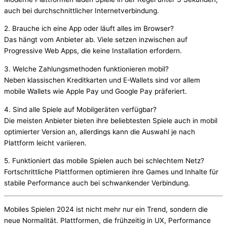
auch bei durchschnittlicher Internetverbindung.
2. Brauche ich eine App oder läuft alles im Browser?
Das hängt vom Anbieter ab. Viele setzen inzwischen auf
Progressive Web Apps, die keine Installation erfordern.
3. Welche Zahlungsmethoden funktionieren mobil?
Neben klassischen Kreditkarten und E-Wallets sind vor allem
mobile Wallets wie Apple Pay und Google Pay präferiert.
4. Sind alle Spiele auf Mobilgeräten verfügbar?
Die meisten Anbieter bieten ihre beliebtesten Spiele auch in mobil
optimierter Version an, allerdings kann die Auswahl je nach
Plattform leicht variieren.
5. Funktioniert das mobile Spielen auch bei schlechtem Netz?
Fortschrittliche Plattformen optimieren ihre Games und Inhalte für
stabile Performance auch bei schwankender Verbindung.
Mobiles Spielen 2024 ist nicht mehr nur ein Trend, sondern die
neue Normalität. Plattformen, die frühzeitig in UX, Performance