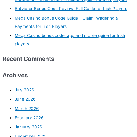
Betvictor Bonus Code Review: Full Guide for Irish Players
Mega Casino Bonus Code Guide – Claim, Wagering &
Payments for Irish Players
Mega Casino bonus code: app and mobile guide for Irish
players
Recent Comments
Archives
July 2026
June 2026
March 2026
February 2026
January 2026
December 2025