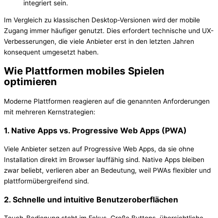
integriert sein.
Im Vergleich zu klassischen Desktop-Versionen wird der mobile
Zugang immer häufiger genutzt. Dies erfordert technische und UX-
Verbesserungen, die viele Anbieter erst in den letzten Jahren
konsequent umgesetzt haben.
Wie Plattformen mobiles Spielen
optimieren
Moderne Plattformen reagieren auf die genannten Anforderungen
mit mehreren Kernstrategien:
1. Native Apps vs. Progressive Web Apps (PWA)
Viele Anbieter setzen auf Progressive Web Apps, da sie ohne
Installation direkt im Browser lauffähig sind. Native Apps bleiben
zwar beliebt, verlieren aber an Bedeutung, weil PWAs flexibler und
plattformübergreifend sind.
2. Schnelle und intuitive Benutzeroberflächen
Touch-Bedienung steht im Fokus. Große Buttons, übersichtliche